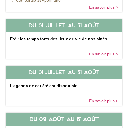
Cathédrale St Apollinaire
P
En savoir plus >
a
r
i
DU
01 JUILLET
AU
31 AOÛT
s
p
o
Eté : les temps forts des lieux de vie de nos ainés
u
r
l
En savoir plus >
a
v
e
DU
01 JUILLET
AU
31 AOÛT
n
u
e
L’agenda de cet été est disponible
d
u
P
En savoir plus >
a
p
e
DU
09 AOÛT
AU
15 AOÛT