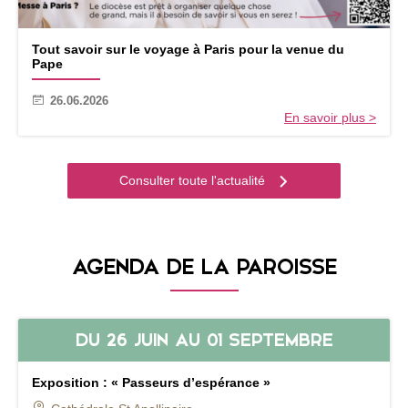
l
i
T
r
Tout savoir sur le voyage à Paris pour la venue du
o
l
Pape
u
e
t
P
26.06.2026
s
a
En savoir plus >
a
p
v
e
o
L
i
é
Consulter toute l'actualité
r
o
s
n
u
e
r
n
AGENDA DE LA PAROISSE
l
F
e
r
v
a
o
n
y
c
DU
26 JUIN
AU
01 SEPTEMBRE
a
e
g
e
Exposition : « Passeurs d’espérance »
à