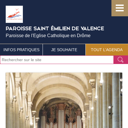
PAROISSE SAINT ÉMILIEN DE VALENCE
Paroisse de l'Eglise Catholique en Drôme
INFOS PRATIQUES
JE SOUHAITE
TOUT L’AGENDA
J
Ok
e
r
e
c
h
e
r
c
h
e