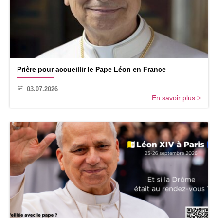
l
e
P
Prière pour accueillir le Pape Léon en France
r
i
03.07.2026
è
En savoir plus >
r
e
p
o
u
r
a
c
c
u
e
i
l