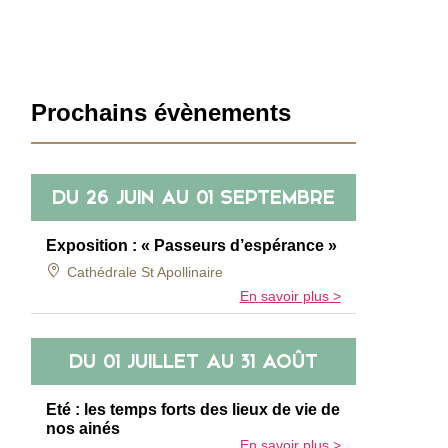
Barre
Prochains évènements
latérale
DU
26 JUIN
AU
01 SEPTEMBRE
Exposition : « Passeurs d’espérance »
Cathédrale St Apollinaire
En savoir plus >
DU
01 JUILLET
AU
31 AOÛT
Eté : les temps forts des lieux de vie de
nos ainés
En savoir plus >