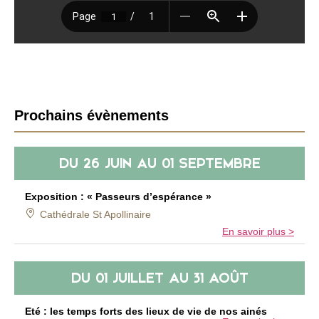
B
Prochains évènements
a
r
DU
26 JUIN
AU
01 SEPTEMBRE
r
e
l
Exposition : « Passeurs d’espérance »
a
Cathédrale St Apollinaire
t
En savoir plus >
é
r
DU
01 JUILLET
AU
31 AOÛT
a
l
Eté : les temps forts des lieux de vie de nos ainés