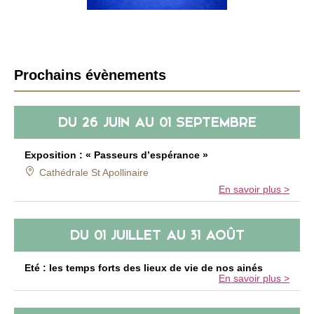
B
Prochains évènements
a
r
DU
26 JUIN
AU
01 SEPTEMBRE
r
e
l
Exposition : « Passeurs d’espérance »
a
Cathédrale St Apollinaire
t
En savoir plus >
é
r
DU
01 JUILLET
AU
31 AOÛT
a
l
Eté : les temps forts des lieux de vie de nos ainés
e
En savoir plus >