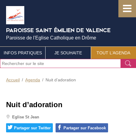
PAROISSE SAINT ÉMILIEN DE VALENCE
Paroisse de l'Eglise Catholique en Drôme
INFOS PRATIQUES
JE SOUHAITE
TOUT L’AGENDA
J
Ok
e
r
e
Accueil
Agenda
Nuit d’adoration
c
h
e
r
Nuit d’adoration
c
h
Eglise St Jean
e
Partager sur Twitter
Partager sur Facebook