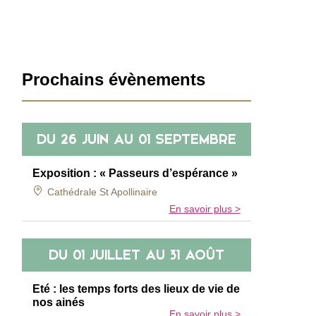
Barre
Prochains évènements
latérale
DU
26 JUIN
AU
01 SEPTEMBRE
Exposition : « Passeurs d’espérance »
Cathédrale St Apollinaire
En savoir plus >
DU
01 JUILLET
AU
31 AOÛT
Eté : les temps forts des lieux de vie de
nos ainés
En savoir plus >