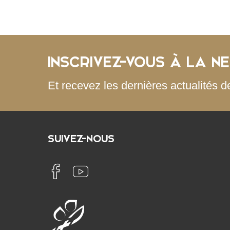
INSCRIVEZ-VOUS À LA N
Et recevez les dernières actualités d
SUIVEZ-NOUS
Église
Diocèse
catholique
de